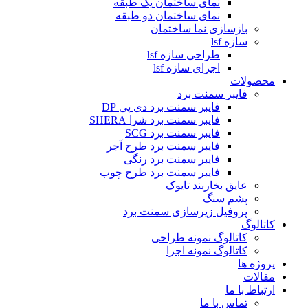
نمای ساختمان یک طبقه
نمای ساختمان دو طبقه
بازسازی نما ساختمان
سازه lsf
طراحی سازه lsf
اجرای سازه lsf
محصولات
فایبر سمنت برد
فایبر سمنت برد دی پی DP
فایبر سمنت برد شرا SHERA
فایبر سمنت برد SCG
فایبر سمنت برد طرح آجر
فایبر سمنت برد رنگی
فایبر سمنت برد طرح چوب
عایق بخاربند تایوک
پشم سنگ
پروفیل زیرسازی سمنت برد
کاتالوگ
کاتالوگ نمونه طراحی
کاتالوگ نمونه اجرا
پروژه ها
مقالات
ارتباط با ما
تماس با ما