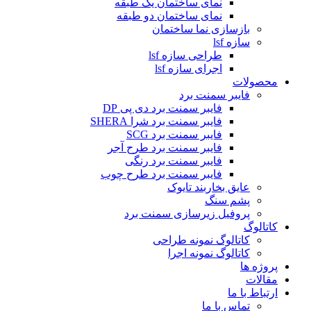
نمای ساختمان یک طبقه
نمای ساختمان دو طبقه
بازسازی نما ساختمان
سازه lsf
طراحی سازه lsf
اجرای سازه lsf
محصولات
فایبر سمنت برد
فایبر سمنت برد دی پی DP
فایبر سمنت برد شرا SHERA
فایبر سمنت برد SCG
فایبر سمنت برد طرح آجر
فایبر سمنت برد رنگی
فایبر سمنت برد طرح چوب
عایق بخاربند تایوک
پشم سنگ
پروفیل زیرسازی سمنت برد
کاتالوگ
کاتالوگ نمونه طراحی
کاتالوگ نمونه اجرا
پروژه ها
مقالات
ارتباط با ما
تماس با ما