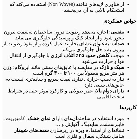
از فناوری لایه‌های نبافته (Non‑Woven) استفاده می‌کند که
استحکام بالایی به آن می‌بخشد
خواص عملکردی
تنفسی
: اجازه می‌دهد رطوبت درون ساختمان به‌سمت بیرون
تبخیر شود و از ایجاد کپک و پوسیدگی جلوگیری می‌نماید
ضدآب
: به‌عنوان غشای بخاربند عمل کرده و از نفوذ رطوبت از
بیرون به داخل جلوگیری می‌کند
موجب
کاهش حدود
۳۵
٪
اتلاف انرژی
با جلوگیری از انتقال
هوا و حرارت می‌شود
سبک و نازک
در مقایسه با عایق‌های سنتی مانند ایزوگام؛ وزن
هر متر مربع معمولاً بین
۱۰۰
تا
۳۰۰
گرم
است
نیاز به نصب حرارتی ندارد، نصب سریع و ساده‌تری نسبت به
عایق‌های سنتی دارد
دارای
دوام بالا
، عمر طولانی و کارکرد موثر حتی در شرایط
سخت اقلیمی
کاربردها
مورد استفاده در ساختمان‌های دارای
نمای خشک
: کامپوزیت،
فایبرسمنت، سایدینگ، آکواپنل و …
نشانه‌ای از استفاده ویژه در زیرسازی
سقف‌های شیبدار
شامل شینگل، سفال و فلزی است