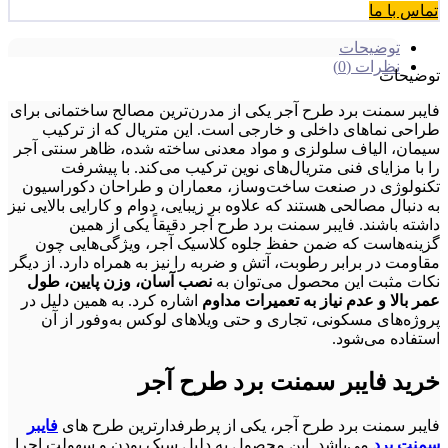
تماس با ما
توضیحات
نظرات (0)
توضیحات
فایبر سمنت برد طرح آجر یکی از مدرن‌ترین مصالح ساختمانی برای
طراحی نماهای داخلی و خارجی است. این متریال که از ترکیب
سیمان، الیاف سلولزی و مواد معدنی ساخته شده، ظاهر سنتی آجر
را با مزایای فنی متریال‌های نوین ترکیب می‌کند. با پیشرفت
تکنولوژی در صنعت ساخت‌وساز، معماران و طراحان دکوراسیون
به دنبال مصالحی هستند که علاوه بر زیبایی، دوام و کارایی بالایی نیز
داشته باشند. فایبر سمنت برد طرح آجر دقیقاً یکی از همین
گزینه‌هاست که ضمن حفظ جلوه کلاسیک آجر، ویژگی‌هایی چون
مقاومت در برابر رطوبت، آتش و ضربه را نیز به همراه دارد. از دیگر
نکات مثبت این محصول می‌توان به
نصب آسان، وزن پایین، طول
عمر بالا و عدم نیاز به تعمیرات مداوم
اشاره کرد. به همین دلیل در
پروژه‌های مسکونی، تجاری و حتی ویلاهای لوکس به‌وفور از آن
استفاده می‌شود.
خرید فایبر سمنت برد طرح آجر
فایبر سمنت برد طرح آجر، یکی از پرطرفدارترین طرح های
فایبر
سمنت برد
می‌باشد. این محصول به دلیل سبک بودن و سهولت اجرا