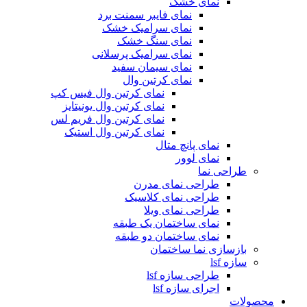
نمای خشک
نمای فایبر سمنت برد
نمای سرامیک خشک
نمای سنگ خشک
نمای سرامیک پرسلانی
نمای سیمان سفید
نمای کرتین وال
نمای کرتین وال فیس کپ
نمای کرتین وال یونیتایز
نمای کرتین وال فریم لس
نمای کرتین وال استیک
نمای پانچ متال
نمای لوور
طراحی نما
طراحی نمای مدرن
طراحی نمای کلاسیک
طراحی نمای ویلا
نمای ساختمان یک طبقه
نمای ساختمان دو طبقه
بازسازی نما ساختمان
سازه lsf
طراحی سازه lsf
اجرای سازه lsf
محصولات