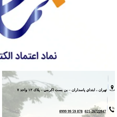
تهران ، ابتداي پاسداران – بن بست اكرمي – پلاك ١٢ واحد ٧
878 59 99 0999
021-26722847