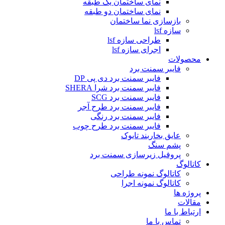
نمای ساختمان یک طبقه
نمای ساختمان دو طبقه
بازسازی نما ساختمان
سازه lsf
طراحی سازه lsf
اجرای سازه lsf
محصولات
فایبر سمنت برد
فایبر سمنت برد دی پی DP
فایبر سمنت برد شرا SHERA
فایبر سمنت برد SCG
فایبر سمنت برد طرح آجر
فایبر سمنت برد رنگی
فایبر سمنت برد طرح چوب
عایق بخاربند تایوک
پشم سنگ
پروفیل زیرسازی سمنت برد
کاتالوگ
کاتالوگ نمونه طراحی
کاتالوگ نمونه اجرا
پروژه ها
مقالات
ارتباط با ما
تماس با ما