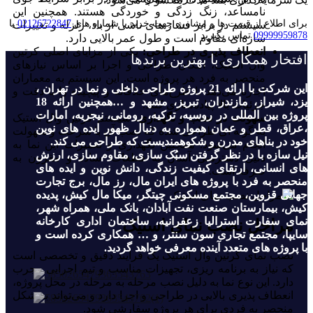
نامساعد، زنگ‌ زدگی و خوردگی هستند. همچنین این
برای اطلاع از قیمت ها و مشاوره جهت خرید با شماره های
02126722847
یا
سیستم در برابر فشار های ناشی از باد، زلزله و تغییرات
09999959878
تماس بگیرید
سازه‌ای مقاوم است و طول عمر بالایی دارد.
انعطاف‌ پذیری در طراحی:
یکی از مزایای اصلی کرتین
افتخار همکاری با بهترین برندها
وال استیک، امکان طراحی و اجرا بر اساس نیازهای
منحصر به فرد هر پروژه است. این سیستم به معماران
این شرکت با ارائه 21 پروژه طراحی داخلی و نما در تهران ،
اجازه می‌دهد تا طرح‌های خلاقانه و پیچیده را با دقت و
یزد، شیراز، مازندران، تبریز، مشهد و …همچنین ارائه 18
جزئیات بالا پیاده‌سازی کنند.
پروژه بین المللی در روسیه، ترکیه، رومانی، نیجریه، امارات
سهولت در نصب و نگهداری:
سیستم کرتین وال استیک
،عراق، قطر و عمان همواره به دنبال ظهور ایده های نوین
به گونه‌ ای طراحی شده که نصب آن با سرعت و سهولت
خود در بناهای مدرن و شکوهمندیست که طراحی می کند.
انجام می‌شود. همچنین نگهداری و تعمیرات این نما به
نیل سازه با در نظر گرفتن سبُک سازی، مقاوم سازی، ارزش
دلیل دسترسی آسان به قطعات، ساده و مقرون‌ به‌
های انسانی، ارتقای کیفیت زندگی، دانش نوین و ایده های
صرفه است.
منحصر به فرد با پروژه های ایران مال، رز مال، برج تجارت
جهانی قزوین، مجتمع مسکونی چیتگر، میکا مال کیش، پدیده
کیش، بیمارستان صنعت نفت آبادان، بانک ملی، همراه شهر،
نمای سفارت استرالیا زعفرانیه، ساختمان اداری کارخانه
مراحل نصب نمای استیک
سایپا، مجتمع تجاری سون سنتر، و … همکاری کرده است و
با پروژه های متعدد آینده معرفی خواهد گردید.
نصب نمای کرتین وال استیک یک فرایند دقیق و تخصصی است
که نیاز به برنامه‌ ریزی، تجهیزات مناسب و تیم اجرایی مجرب
دارد. این نوع نما به دلیل نصب مرحله‌ به‌ مرحله در محل پروژه،
انعطاف‌ پذیری بالایی در طراحی و اجرا دارد و می‌تواند به شکل
منحصر به فردی برای هر پروژه سفارشی شود.