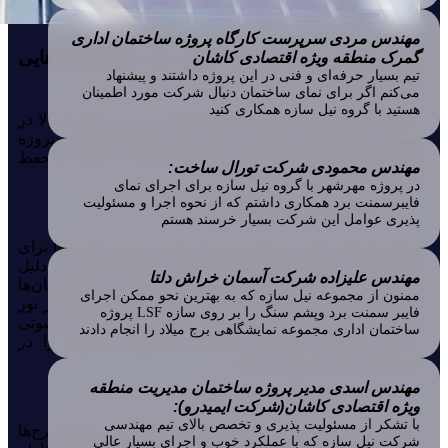
مهندس مردی سرپرست کارگاه پروژه ساختمان اداری
نمای کرتین وال استیک برای چه ساختمان هایی
گمرک منطقه ویژه اقتصادی کاشان
تیم بسیار حرفه‌ای و فنی در این پروژه داشتند و پیشنهاد
مناسب است؟
می‌کنم اگر برای نمای ساختمان دنبال شرکت مورد اطمینان
هستید با گروه نیل سازه همکاری کنید
نمای کرتین وال استیک به دلیل انعطاف‌ پذیری و کارایی بالا در
بسیاری از ساختمان‌ ها کاربرد دارد. این نوع نما به‌ویژه در پروژه‌
های معماری مدرن که نیاز به نماهای شفاف و جذاب با حفظ
مهندس محمودی شرکت تورال ساخت:
کارایی دارند، بسیار مناسب است.
در پروژه مهرشهر با گروه نیل سازه برای اجرای نمای
فایبرسمنت برد همکاری داشتم که از نحوه اجرا و مسئولیت
ساختمان‌ اداری و تجاری
پذیری عوامل این شرکت بسیار خرسند هستم
ساختمان‌های اداری و تجاری بزرگ یکی از بهترین گزینه‌ها برای
استفاده از کرتین وال استیک هستند. این سیستم به دلیل
مهندس علیزاده شرکت آسمان خراش دلتا
استفاده از شیشه‌های بزرگ و فریم‌های باریک، به ساختمان‌ها
ممنون از مجموعه نیل سازه که به بهترین نحو ممکن اجرای
ظاهری مدرن و شفاف می‌بخشد و امکان استفاده بهینه از نور
فایبر سمنت برد وپشم سنگ را بر روی سازه LSF پروژه
طبیعی را فراهم می‌کند. همچنین، عایق‌بندی حرارتی و صوتی
ساختمان اداری مجموعه نمایشگاهی برج میلاد را انجام دادند
در این نوع نما، بهره‌وری انرژی و آسایش ساکنین را در
محیط‌های کاری بهبود می‌دهد.
مهندس اسدی مدیر پروژه ساختمان مدیریت منطقه
ساختمان‌ مسکونی بلند مرتبه
ویژه اقتصادی کاشان(شرکت ایمیدرو):
با تشکر از مسئولیت پذیری و تخصص بالای تیم مهندسی
کرتین وال استیک برای ساختمان‌های مسکونی مرتفع و برج‌ها
شرکت نیل سازه که با عملکرد خوب و اجرای بسیار عالی