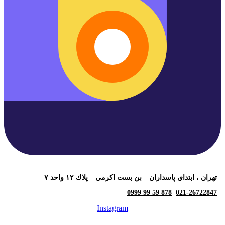
تهران ، ابتداي پاسداران – بن بست اكرمي – پلاك ١٢ واحد ٧
878 59 99 0999
021-26722847
Instagram