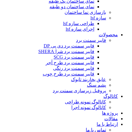
نمای ساختمان یک طبقه
نمای ساختمان دو طبقه
بازسازی نما ساختمان
سازه lsf
طراحی سازه lsf
اجرای سازه lsf
محصولات
فایبر سمنت برد
فایبر سمنت برد دی پی DP
فایبر سمنت برد شرا SHERA
فایبر سمنت برد SCG
فایبر سمنت برد طرح آجر
فایبر سمنت برد رنگی
فایبر سمنت برد طرح چوب
عایق بخاربند تایوک
پشم سنگ
پروفیل زیرسازی سمنت برد
کاتالوگ
کاتالوگ نمونه طراحی
کاتالوگ نمونه اجرا
پروژه ها
مقالات
ارتباط با ما
تماس با ما