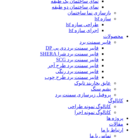
نمای ساختمان یک طبقه
نمای ساختمان دو طبقه
بازسازی نما ساختمان
سازه lsf
طراحی سازه lsf
اجرای سازه lsf
محصولات
فایبر سمنت برد
فایبر سمنت برد دی پی DP
فایبر سمنت برد شرا SHERA
فایبر سمنت برد SCG
فایبر سمنت برد طرح آجر
فایبر سمنت برد رنگی
فایبر سمنت برد طرح چوب
عایق بخاربند تایوک
پشم سنگ
پروفیل زیرسازی سمنت برد
کاتالوگ
کاتالوگ نمونه طراحی
کاتالوگ نمونه اجرا
پروژه ها
مقالات
ارتباط با ما
تماس با ما