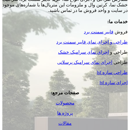
خشک نما، کرتین وال و ملزومات این متریال‌ها با شماره‌های موجود
در سایت و واحد فروش ما در تماس باشید.
خدمات ما:
فروش
فایبر سمنت برد
طراحی و اجرای نمای فایبر سمنت برد
طراحی و
اجرای نمای سرامیک خشک
طراحی
اجرای نمای سرامیک پرسلانی
طراحی سازه lsf
اجرای سازه lsf
صفحات مرجع:
محصولات
پروژه ها
مقالات