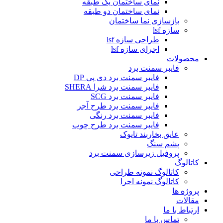
نمای ساختمان یک طبقه
نمای ساختمان دو طبقه
بازسازی نما ساختمان
سازه lsf
طراحی سازه lsf
اجرای سازه lsf
محصولات
فایبر سمنت برد
فایبر سمنت برد دی پی DP
فایبر سمنت برد شرا SHERA
فایبر سمنت برد SCG
فایبر سمنت برد طرح آجر
فایبر سمنت برد رنگی
فایبر سمنت برد طرح چوب
عایق بخاربند تایوک
پشم سنگ
پروفیل زیرسازی سمنت برد
کاتالوگ
کاتالوگ نمونه طراحی
کاتالوگ نمونه اجرا
پروژه ها
مقالات
ارتباط با ما
تماس با ما