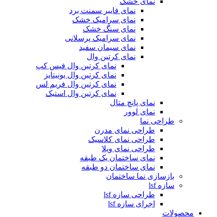
نمای خشک
نمای فایبر سمنت برد
نمای سرامیک خشک
نمای سنگ خشک
نمای سرامیک پرسلانی
نمای سیمان سفید
نمای کرتین وال
نمای کرتین وال فیس کپ
نمای کرتین وال یونیتایز
نمای کرتین وال فریم لس
نمای کرتین وال استیک
نمای پانچ متال
نمای لوور
طراحی نما
طراحی نمای مدرن
طراحی نمای کلاسیک
طراحی نمای ویلا
نمای ساختمان یک طبقه
نمای ساختمان دو طبقه
بازسازی نما ساختمان
سازه lsf
طراحی سازه lsf
اجرای سازه lsf
محصولات