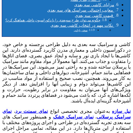
مزایای کاشی سه بعدی
معایب احتمالی سرامیک های سه بعدی
قیمت کاشی سه بعدی
چگونه می‌توان طرح سه‌بعدی را با دکوراسیون داخلی هماهنگ کرد؟
نکات مهم در انتخاب کاشی سه بعدی
سخن پایانی
کاشی و سرامیک سه‌ بعدی به دلیل طراحی برجسته و خاص خود،
در دکوراسیون داخلی و معماری مدرن کاربرد گسترده‌ای دارند. این
کاشی‌ها با ایجاد بازی نور و سایه و ایجاد عمق بصری، فضای اتاق‌ها
را متفاوت و جذاب می‌کنند. آنها معمولاً از مواد مقاوم مانند سرامیک
یا پرسلان ساخته شده و به راحتی تمیز می‌شوند. این سرامیک‌ها در
فضاهایی مانند حمام، آشپزخانه، دیوارهای داخلی و نمای ساختمان‌ها
به کار می‌روند. همچنین، نصب صحیح و استفاده از مواد مناسب در
این کاشی‌ها می‌تواند دوام و زیبایی آنها را افزایش دهد. از دیگر
ویژگی‌های آنها می‌توان به مقاومت در برابر رطوبت، حرارت و
لکه‌ها اشاره کرد، که باعث می‌شود در فضاهای پرتردد مانند حمام و
آشپزخانه گزینه‌ای ایده‌آل باشند.
نیل سازه
به‌عنوان مجری تخصصی انواع
نمای سمنت برد
،
نمای
سرامیک پرسلانی
،
نمای سرامیک خشک
و همینطور سرامیک های
سه بعدی تجربه گسترده‌ای در طراحی و اجرای پروژه‌های مختلف با
استفاده از این متریال‌ها دارد. در این مقاله، تمامی مراحل اجرای