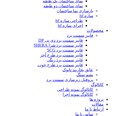
نمای ساختمان یک طبقه
نمای ساختمان دو طبقه
بازسازی نما ساختمان
سازه lsf
طراحی سازه lsf
اجرای سازه lsf
محصولات
فایبر سمنت برد
فایبر سمنت برد دی پی DP
فایبر سمنت برد شرا SHERA
فایبر سمنت برد SCG
فایبر سمنت برد طرح آجر
فایبر سمنت برد رنگی
فایبر سمنت برد طرح چوب
عایق بخاربند تایوک
پشم سنگ
پروفیل زیرسازی سمنت برد
کاتالوگ
کاتالوگ نمونه طراحی
کاتالوگ نمونه اجرا
پروژه ها
مقالات
ارتباط با ما
تماس با ما