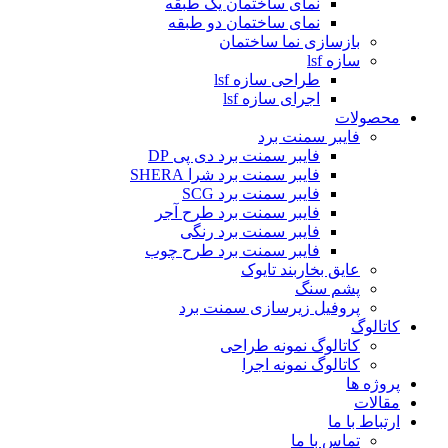
نمای ساختمان یک طبقه
نمای ساختمان دو طبقه
بازسازی نما ساختمان
سازه lsf
طراحی سازه lsf
اجرای سازه lsf
محصولات
فایبر سمنت برد
فایبر سمنت برد دی پی DP
فایبر سمنت برد شرا SHERA
فایبر سمنت برد SCG
فایبر سمنت برد طرح آجر
فایبر سمنت برد رنگی
فایبر سمنت برد طرح چوب
عایق بخاربند تایوک
پشم سنگ
پروفیل زیرسازی سمنت برد
کاتالوگ
کاتالوگ نمونه طراحی
کاتالوگ نمونه اجرا
پروژه ها
مقالات
ارتباط با ما
تماس با ما