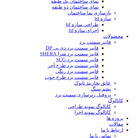
نمای ساختمان یک طبقه
نمای ساختمان دو طبقه
بازسازی نما ساختمان
سازه lsf
طراحی سازه lsf
اجرای سازه lsf
محصولات
فایبر سمنت برد
فایبر سمنت برد دی پی DP
فایبر سمنت برد شرا SHERA
فایبر سمنت برد SCG
فایبر سمنت برد طرح آجر
فایبر سمنت برد رنگی
فایبر سمنت برد طرح چوب
عایق بخاربند تایوک
پشم سنگ
پروفیل زیرسازی سمنت برد
کاتالوگ
کاتالوگ نمونه طراحی
کاتالوگ نمونه اجرا
پروژه ها
مقالات
ارتباط با ما
تماس با ما