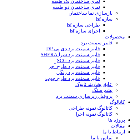
نمای ساختمان یک طبقه
نمای ساختمان دو طبقه
بازسازی نما ساختمان
سازه lsf
طراحی سازه lsf
اجرای سازه lsf
محصولات
فایبر سمنت برد
فایبر سمنت برد دی پی DP
فایبر سمنت برد شرا SHERA
فایبر سمنت برد SCG
فایبر سمنت برد طرح آجر
فایبر سمنت برد رنگی
فایبر سمنت برد طرح چوب
عایق بخاربند تایوک
پشم سنگ
پروفیل زیرسازی سمنت برد
کاتالوگ
کاتالوگ نمونه طراحی
کاتالوگ نمونه اجرا
پروژه ها
مقالات
ارتباط با ما
تماس با ما