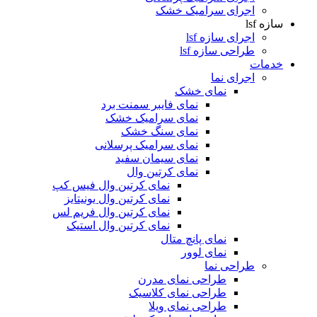
اجرای سرامیک خشک
سازه lsf
اجرای سازه lsf
طراحی سازه lsf
خدمات
اجرای نما
نمای خشک
نمای فایبر سمنت برد
نمای سرامیک خشک
نمای سنگ خشک
نمای سرامیک پرسلانی
نمای سیمان سفید
نمای کرتین وال
نمای کرتین وال فیس کپ
نمای کرتین وال یونیتایز
نمای کرتین وال فریم لس
نمای کرتین وال استیک
نمای پانچ متال
نمای لوور
طراحی نما
طراحی نمای مدرن
طراحی نمای کلاسیک
طراحی نمای ویلا