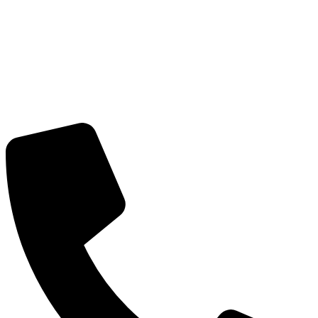
مدرن و پیشرفته شناخته می‌شود.
شرکت نیل سازه
به‌عنوان یکی از
شرکت‌های پیشرو در حوزه طراحی و اجرای نماهای مدرن، چه در
داخل کشور و چه در بازارهای بین‌المللی، با تمرکز بر تخصص در
اجرای نمای فایبر سمنت، توانسته است با ارائه راهکارهای فنی و
هم‌راستا با استانداردهای روز دنیا، رضایت حداکثری کارفرمایان خود
را جلب کند. این مجموعه با تکیه بر تیم اجرایی مجرب، مهندسی
دقیق و رویکرد کیفیت‌محور، توانسته جایگاه معتبری در صنعت نمای
ساختمان کسب نماید.