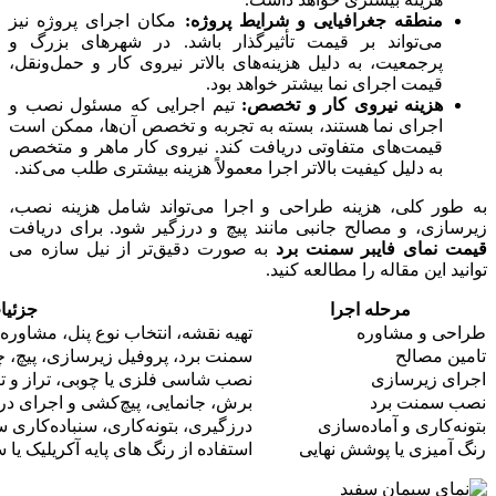
منطقه جغرافیایی و شرایط پروژه:
مکان اجرای پروژه نیز
می‌تواند بر قیمت تأثیرگذار باشد. در شهرهای بزرگ و
پرجمعیت، به دلیل هزینه‌های بالاتر نیروی کار و حمل‌ونقل،
قیمت اجرای نما بیشتر خواهد بود.
هزینه نیروی کار و تخصص:
تیم اجرایی که مسئول نصب و
اجرای نما هستند، بسته به تجربه و تخصص آن‌ها، ممکن است
قیمت‌های متفاوتی دریافت کند. نیروی کار ماهر و متخصص
به دلیل کیفیت بالاتر اجرا معمولاً هزینه بیشتری طلب می‌کند.
به طور کلی، هزینه طراحی و اجرا می‌تواند شامل هزینه نصب،
زیرسازی، و مصالح جانبی مانند پیچ و درزگیر شود. برای دریافت
قیمت نمای فایبر سمنت برد
به صورت دقیق‌تر از نیل سازه می
توانید این مقاله را مطالعه کنید.
مرحله اجرا
جزئیا
طراحی و مشاوره
تهیه نقشه، انتخاب نوع پنل، مشاوره
تامین مصالح
سمنت برد، پروفیل زیرسازی، پیچ، چ
اجرای زیرسازی
نصب شاسی فلزی یا چوبی، تراز و ت
نصب سمنت برد
برش، جانمایی، پیچ‌کشی و اجرای در
بتونه‌کاری و آماده‌سازی
درزگیری، بتونه‌کاری، سنباده‌کاری
رنگ آمیزی یا پوشش نهایی
استفاده از رنگ های پایه آکریلیک یا 