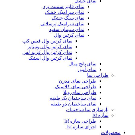
نمای خشک
نمای فایبر سمنت برد
نمای سرامیک خشک
نمای سنگ خشک
نمای سرامیک پرسلانی
نمای سیمان سفید
نمای کرتین وال
نمای کرتین وال فیس کپ
نمای کرتین وال یونیتایز
نمای کرتین وال فریم لس
نمای کرتین وال استیک
نمای پانچ متال
نمای لوور
طراحی نما
طراحی نمای مدرن
طراحی نمای کلاسیک
طراحی نمای ویلا
نمای ساختمان یک طبقه
نمای ساختمان دو طبقه
بازسازی نما ساختمان
سازه lsf
طراحی سازه lsf
اجرای سازه lsf
محصولات